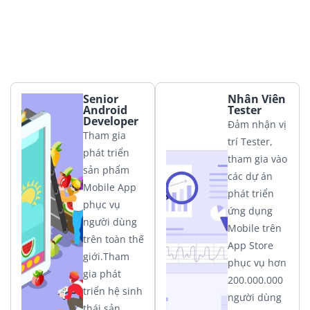
Senior
Nhân Viên
Android
Tester
Developer
Đảm nhận vị
Tham gia
trí Tester,
phát triển
tham gia vào
sản phẩm
các dự án
Mobile App
phát triển
phục vụ
ứng dụng
người dùng
Mobile trên
trên toàn thế
App Store
giới.Tham
phục vụ hơn
gia phát
200.000.000
triển hệ sinh
người dùng
thái sản