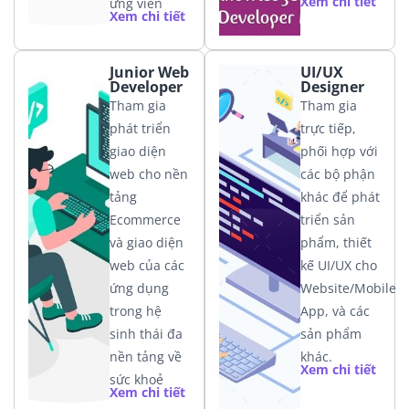
Xem chi tiết
ứng viên
Xem chi tiết
Junior Web
UI/UX
Developer
Designer
Tham gia
Tham gia
phát triển
trực tiếp,
giao diện
phối hợp với
web cho nền
các bộ phận
tảng
khác để phát
Ecommerce
triển sản
và giao diện
phẩm, thiết
web của các
kế UI/UX cho
ứng dụng
Website/Mobile
trong hệ
App, và các
sinh thái đa
sản phẩm
nền tảng về
khác.
Xem chi tiết
sức khoẻ
Xem chi tiết