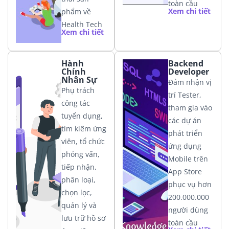
toàn cầu
Xem chi tiết
phẩm về
Health Tech
Xem chi tiết
Hành
Backend
Chính
Developer
Nhân Sự
Đảm nhận vị
Phụ trách
trí Tester,
công tác
tham gia vào
tuyển dụng,
các dự án
tìm kiếm ứng
phát triển
viên, tổ chức
ứng dụng
phỏng vấn,
Mobile trên
tiếp nhận,
App Store
phân loại,
phục vụ hơn
chọn lọc,
200.000.000
quản lý và
người dùng
lưu trữ hồ sơ
toàn cầu